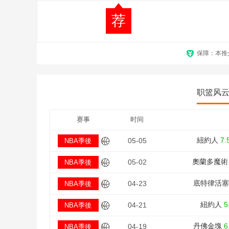
荐
保障：本推
职篮风
赛事
时间
紐約人
7.
05-05
NBA季後
奧蘭多魔
05-02
NBA季後
底特律活
04-23
NBA季後
紐約人
5
04-21
NBA季後
丹佛金塊
6
04-19
NBA季後