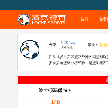
首页
免费
职篮风云
专家：
等级：
Joshua
团队成员对美职篮及欧洲各国篮球联
拥有多年篮球分析经验，是篮彩玩家
波士頓塞爾特人
148