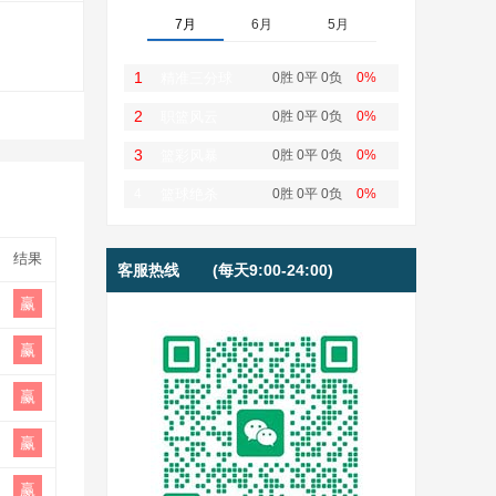
7月
6月
5月
1
精准三分球
0
胜
0
平
0
负
0%
2
职篮风云
0
胜
0
平
0
负
0%
3
篮彩风暴
0
胜
0
平
0
负
0%
4
篮球绝杀
0
胜
0
平
0
负
0%
结果
客服热线
(每天9:00-24:00)
赢
赢
赢
赢
赢