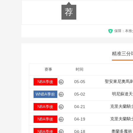
荐
保障：本推
精准三分
赛事
时间
聖安東尼奧馬
05-05
NBA季後
明尼蘇達
05-02
WNBA季前
克里夫蘭騎
04-21
NBA季後
克里夫蘭騎
04-19
NBA季後
奧蘭多魔
04-18
NBA季後