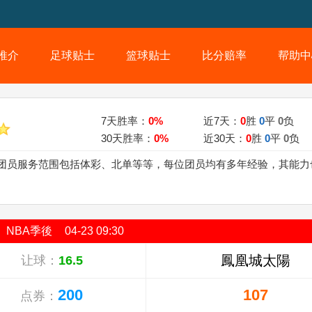
推介
足球贴士
篮球贴士
比分赔率
帮助中
7天胜率：
0%
近7天：
0
胜
0
平
0
负
30天胜率：
0%
近30天：
0
胜
0
平
0
负
团员服务范围包括体彩、北单等等，每位团员均有多年经验，其能力
NBA季後
04-23 09:30
鳳凰城太陽
让球：
16.5
200
107
点券：