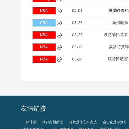
奧蘭多魔
04-01
NBA
廣州龍
03-26
CBA
波特蘭拓荒者
03-26
NBA
夏洛特黃
03-18
NBA
底特律活塞
03-14
NBA
友情链接
广体球讯
|
烽行好料贴士
|
辉煌足球心水竞技
|
金巴伦足球推介