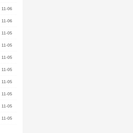
11-06
11-06
11-05
11-05
11-05
11-05
11-05
11-05
11-05
11-05