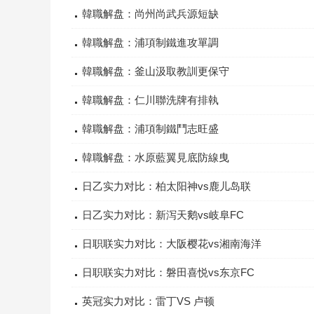
韓職解盘：尚州尚武兵源短缺
韓職解盘：浦項制鐵進攻單調
韓職解盘：釜山汲取教訓更保守
韓職解盘：仁川聯洗牌有排執
韓職解盘：浦項制鐵鬥志旺盛
韓職解盘：水原藍翼見底防線曳
日乙实力对比：柏太阳神vs鹿儿岛联
日乙实力对比：新泻天鹅vs岐阜FC
日职联实力对比：大阪樱花vs湘南海洋
日职联实力对比：磐田喜悦vs东京FC
英冠实力对比：雷丁VS 卢顿