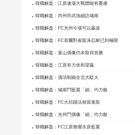
韓職解盘：江原連場大戰體能有憂慮
韓職解盘：尚州尚武強細訪城南
韓職解盘：FC光州今場可以贏波
韓職解盘：FC首爾對崔龍洙忍耐已到極限
韓職解盘：釜山偶像仍未取得首勝
韓職解盘：江原有力坐和望贏
韓職解盘：浦項制鐵全北大駁火
韓職解盘：城南鬥藍翼「細」均力敵
韓職解盘：FC大邱踢法相當進取
韓職解盘：光州鬥偶像「細」均力敵
韓職解盘：FC江原無懼水原藍翼