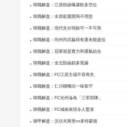
韓職解盘：江原防線曝露較多空位
韓職解盘：水原藍翼開局不理想
韓職解盘：現代失分弱旅可一不可再
韓職解盘：尚州尚武贏得有運未能盡信
韓職解盘：冠軍就是實力和運氣結合
韓職解盘：全北防線頗多甩漏
韓職解盘：FC江原主場不容再失
韓職解盘：仁川聯獨沽一味靠守
韓職解盘：FC光州淪為「三零部隊」
韓職解盘：FC城南表現令人驚喜
德甲解盘：沃尔夫斯堡vs多特蒙德