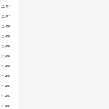
11-07
11-07
11-06
11-06
11-06
11-06
11-06
11-06
11-06
11-06
11-06