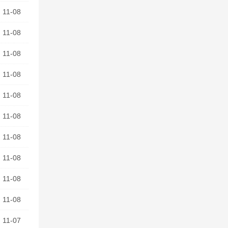
11-08
11-08
11-08
11-08
11-08
11-08
11-08
11-08
11-08
11-08
11-07