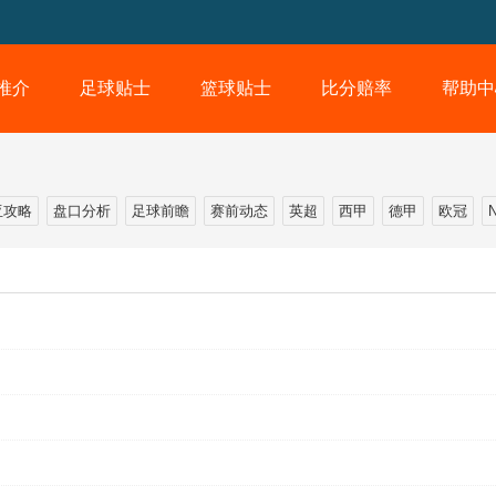
推介
足球贴士
篮球贴士
比分赔率
帮助中
亚攻略
盘口分析
足球前瞻
赛前动态
英超
西甲
德甲
欧冠