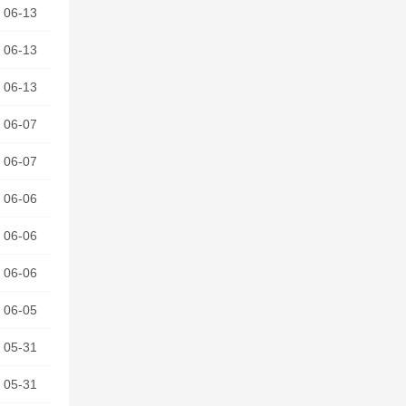
06-13
06-13
06-13
06-07
06-07
06-06
06-06
06-06
06-05
05-31
05-31