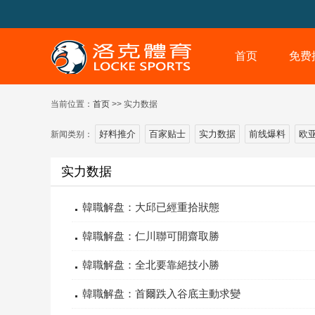
首页
免费
当前位置：
首页
>> 实力数据
好料推介
百家贴士
实力数据
前线爆料
欧
新闻类别：
实力数据
韓職解盘：大邱已經重拾狀態
韓職解盘：仁川聯可開齋取勝
韓職解盘：全北要靠絕技小勝
韓職解盘：首爾跌入谷底主動求變