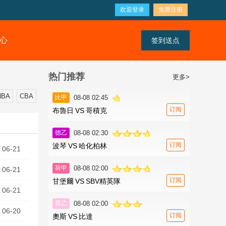
欢迎登录
免费注册
心
签到送点
热门推荐
更多>
NBA
CBA
比甲
08-08 02:45
订阅
布魯日
VS
哥積克
德乙
08-08 02:30
订阅
波琴
VS
哈化柏林
06-21
荷甲
08-08 02:00
06-21
订阅
甘堡爾
VS
SBV精英隊
06-21
荷乙
08-08 02:00
06-20
订阅
奧斯
VS
比達