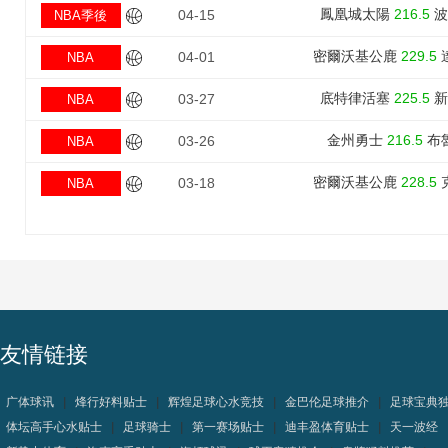
鳳凰城太陽
216.5
波
04-15
NBA季後
密爾沃基公鹿
229.5
04-01
NBA
底特律活塞
225.5
新
03-27
NBA
金州勇士
216.5
布
03-26
NBA
密爾沃基公鹿
228.5
03-18
NBA
友情链接
广体球讯
|
烽行好料贴士
|
辉煌足球心水竞技
|
金巴伦足球推介
|
足球宝典
体坛高手心水贴士
|
足球骑士
|
第一赛场贴士
|
迪丰盈体育贴士
|
天一波经