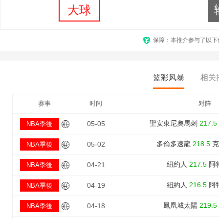
大球
保障：本推介参与了以下
篮彩风暴
相关
赛事
时间
对阵
聖安東尼奧馬刺
217.5
05-05
NBA季後
多倫多速龍
218.5
克
05-02
NBA季後
紐約人
217.5
阿
04-21
NBA季後
紐約人
216.5
阿
04-19
NBA季後
鳳凰城太陽
219.5
04-18
NBA季後