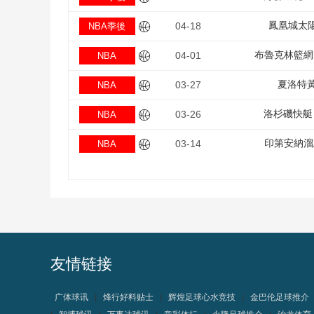
鳳凰城太
04-18
NBA季後
布魯克林籃
04-01
NBA
夏洛特
03-27
NBA
洛杉磯快
03-26
NBA
印第安納
03-14
NBA
友情链接
广体球讯
|
烽行好料贴士
|
辉煌足球心水竞技
|
金巴伦足球推介