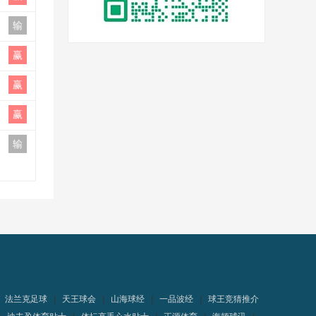
输
赢
赢
赢
输
法兰克足球
|
天王球会
|
山海球经
|
一品波经
|
球王竞猜推介