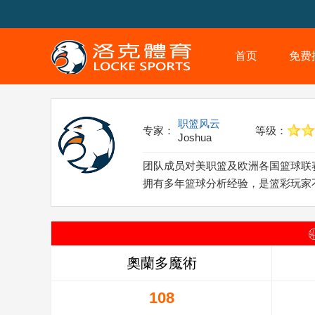
首页
免费
职篮风云
专家：
等级：
Joshua
团队成员对美职篮及欧洲各国篮球联
拥有多年篮球分析经验，是篮彩玩家
奧蘭多魔術
108