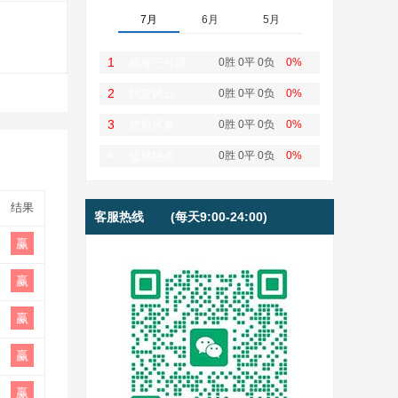
7月
6月
5月
1
精准三分球
0
胜
0
平
0
负
0%
2
职篮风云
0
胜
0
平
0
负
0%
3
篮彩风暴
0
胜
0
平
0
负
0%
4
篮球绝杀
0
胜
0
平
0
负
0%
结果
客服热线
(每天9:00-24:00)
赢
赢
赢
赢
赢