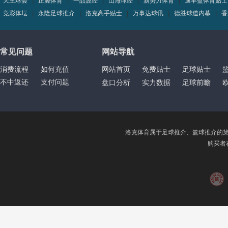
天王球会
|
正源体育
|
一品波经
|
山海球经
|
新势力体育
|
迪丰盈体育贴士
竞彩体坛
|
永隆足球推介
|
洛克高手贴士
|
万事达球讯
|
德胜球道内幕
|
香
常见问题
网站导航
消费流程
如何充值
网站首页
免费贴士
足球贴士
不中返还
支付问题
盘口分析
实力数据
足球前瞻
洛克体育属于足球推介、篮球推介的
购买者