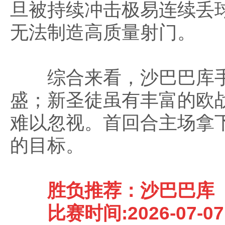
旦被持续冲击极易连续丢
无法制造高质量射门。
综合来看，沙巴巴库手
盛；新圣徒虽有丰富的欧
难以忽视。首回合主场拿
的目标。
胜负推荐：沙巴巴库
比赛时间:2026-07-07 