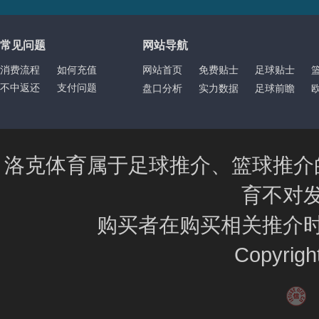
常见问题
网站导航
消费流程
如何充值
网站首页
免费贴士
足球贴士
不中返还
支付问题
盘口分析
实力数据
足球前瞻
洛克体育属于足球推介、篮球推介
育不对
购买者在购买相关推介
Copyrigh