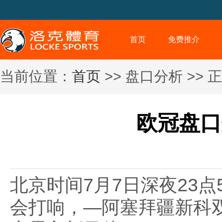
首页
免费推介
当前位置：
首页
>> 盘口分析 >> 
欧冠盘口
北京时间7月7日深夜23点
会打响，—阿塞拜疆新科