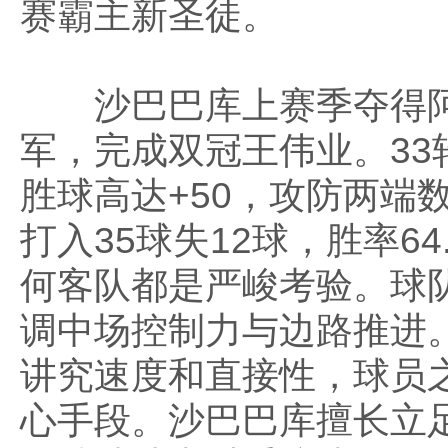
赛霸主新圣徒。
沙巴巴库上赛季夺得阿
军，完成双冠王伟业。33轮
胜球高达+50，攻防两端数
打入35球失12球，胜率6
何客队都是严峻考验。球队
调中场控制力与边路推进
讲究速度和直接性，球员
心手段。沙巴巴库擅长立