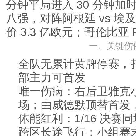
分钟平局进入 30 分钟
八强，对阵阿根廷 vs 埃及
价 3.3 亿欧元；哥伦比亚 F
一、关键伤
全队无累计黄牌停赛，
部主力可首发
唯一伤病：右后卫雅克
场；由威德默顶替首发
体能红利：1/16 决赛
跨区长途飞行；小组赛