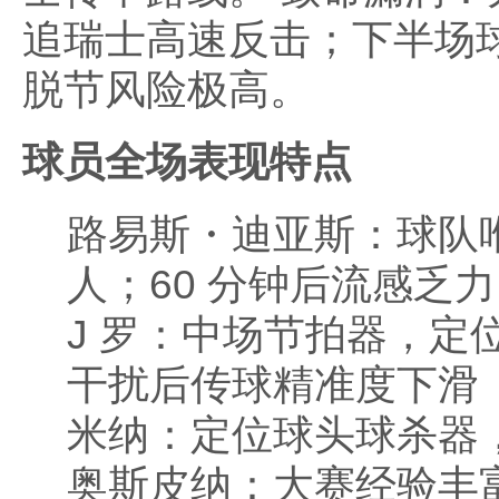
追瑞士高速反击；下半场球
脱节风险极高。
球员全场表现特点
路易斯・迪亚斯：球队唯
人；60 分钟后流感乏
J 罗：中场节拍器，
干扰后传球精准度下滑
米纳：定位球头球杀器
奥斯皮纳：大赛经验丰