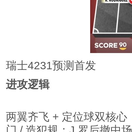
瑞士4231预测首发
进攻逻辑
两翼齐飞 + 定位球双核
门 / 造犯规；J 罗后