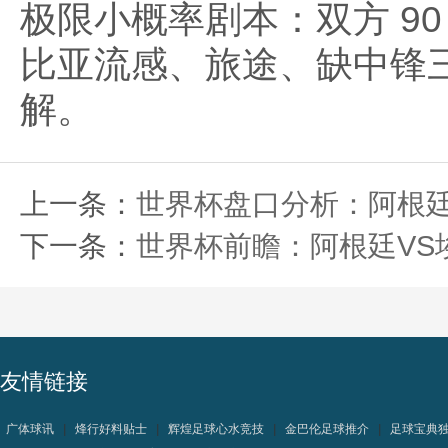
极限小概率剧本：双方 90
比亚流感、旅途、缺中锋三
解。
上一条：
世界杯盘口分析：阿根廷 
下一条：
世界杯前瞻：阿根廷VS
友情链接
广体球讯
|
烽行好料贴士
|
辉煌足球心水竞技
|
金巴伦足球推介
|
足球宝典