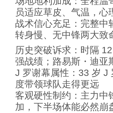
场地地利加成：全程温
员适应草皮、气温，心
战术信心充足：完整中
转身慢、无中锋两大致
历史突破诉求：时隔 12
强战绩；路易斯・迪亚
J 罗谢幕属性：33 岁
度带领球队走得更远
客观硬性制约：主力中锋报销
加，下半场体能必然崩