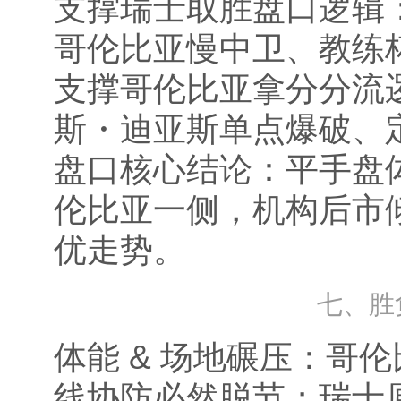
支撑瑞士取胜盘口逻辑
哥伦比亚慢中卫、教练
支撑哥伦比亚拿分分流逻
斯・迪亚斯单点爆破、
盘口核心结论：平手盘
伦比亚一侧，机构后市
优走势。
七、胜
体能 & 场地碾压：哥
线协防必然脱节；瑞士