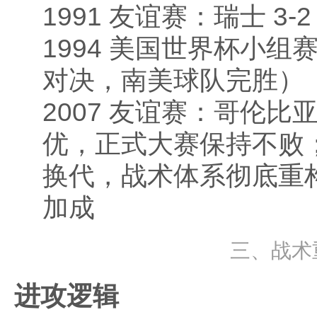
1991 友谊赛：瑞士 3
1994 美国世界杯小组
对决，南美球队完胜）
2007 友谊赛：哥伦比亚 
优，正式大赛保持不败；
换代，战术体系彻底重
加成
三、战术
进攻逻辑