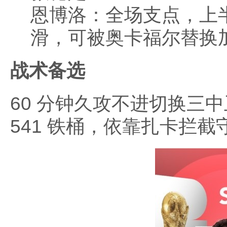
恩博洛：全场支点，上半
滑，可被奥卡福尔替换
战术备选
60 分钟久攻不进切换三
541 铁桶，依靠扎卡拦截