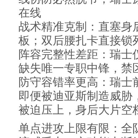
在线
战术精准克制：直塞身
板；双后腰扎卡直接锁死
阵容完整性差距：瑞士
缺失唯一专职中锋，禁
防守容错率更高：瑞士前
即便被迪亚斯制造威胁
被迫压上，身后大片空
单点进攻上限有限：全队