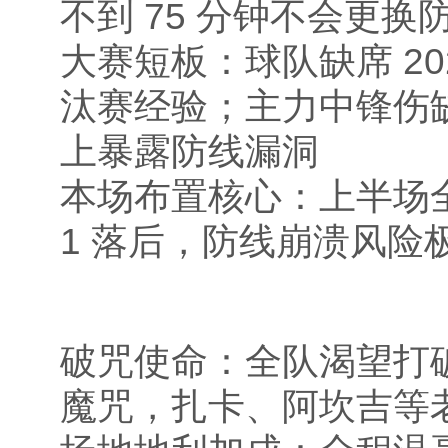
不到 75 分钟不会更
大赛短板：球队缺席 2
汰赛经验；主力中锋伤
上暴露防线漏洞
本场布置核心：上半场全
1 落后，防线崩溃风险
破咒使命：全队渴望打破
魔咒，扎卡、阿坎吉等