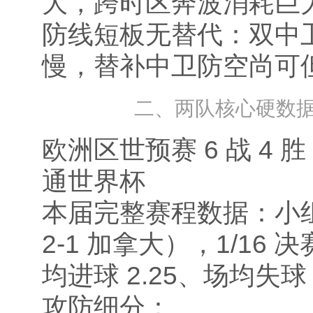
大，跨时区奔波消耗巨
防线短板无替代：双中卫
慢，替补中卫防空尚可
二、两队核心硬数据
欧洲区世预赛 6 战 4 
通世界杯
本届完整赛程数据：小组赛 3
2-1 加拿大），1/16 
均进球 2.25、场均失球 0
攻防细分：