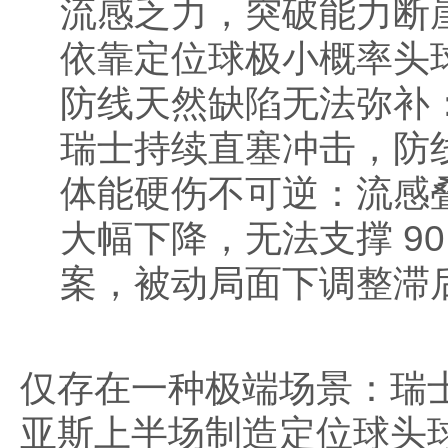
流感乏力，突破能力断
依靠定位球极小概率头
防线天然缺陷无法弥补
瑞士持续直塞冲击，防
体能硬伤不可逆：流感
大幅下降，无法支撑 9
案，被动局面下调整滞
仅存在一种极端场景：瑞
亚斯上半场制造定位球头球破