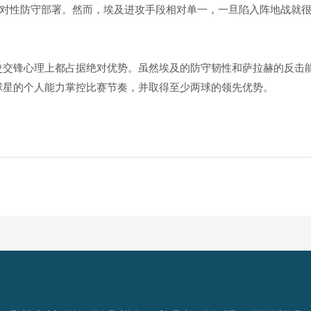
针对性防守部署。然而，埃及进攻手段相对单一，一旦陷入阵地战就很
交锋心理上都占据绝对优势。虽然埃及的防守韧性和萨拉赫的反击
球星的个人能力掌控比赛节奏，并取得至少两球的领先优势。