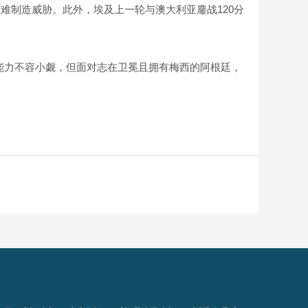
难制造威胁。此外，埃及上一轮与澳大利亚鏖战120分
能力不容小觑，但面对志在卫冕且拥有梅西的阿根廷，