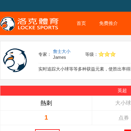
首页
免费推介
詹士大小
专家：
等级：
James
实时追踪大小球等等多种获益元素，使胜出率得
英超
熱刺
大小球
1
点券