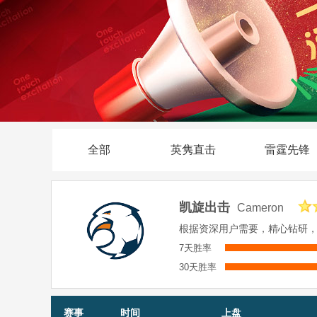
全部
英隽直击
雷霆先锋
凯旋出击
Cameron
根据资深用户需要，精心钻研
7天胜率
30天胜率
赛事
时间
上盘