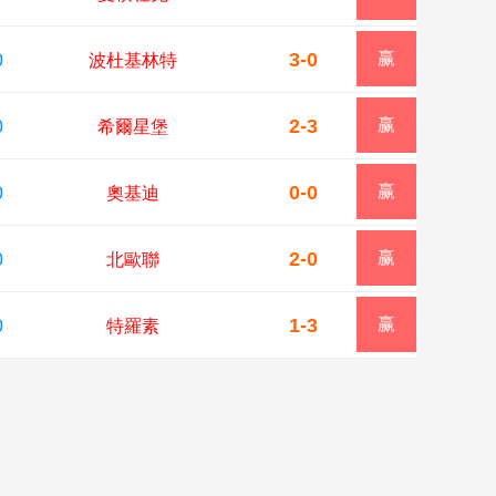
0
3-0
赢
波杜基林特
0
2-3
赢
希爾星堡
0
0-0
赢
奧基迪
0
2-0
赢
北歐聯
0
1-3
赢
特羅素