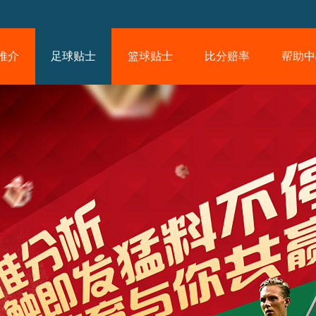
推介
足球贴士
篮球贴士
比分赔率
帮助中