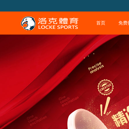
首页
免费