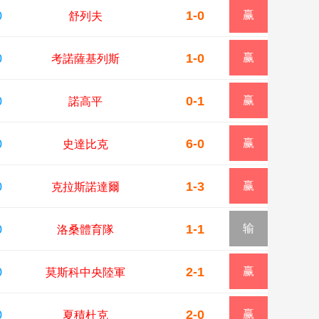
0
1-0
赢
舒列夫
0
1-0
赢
考諾薩基列斯
0
0-1
赢
諾高平
0
6-0
赢
史達比克
0
1-3
赢
克拉斯諾達爾
0
1-1
输
洛桑體育隊
0
2-1
赢
莫斯科中央陸軍
0
2-0
赢
夏積杜克