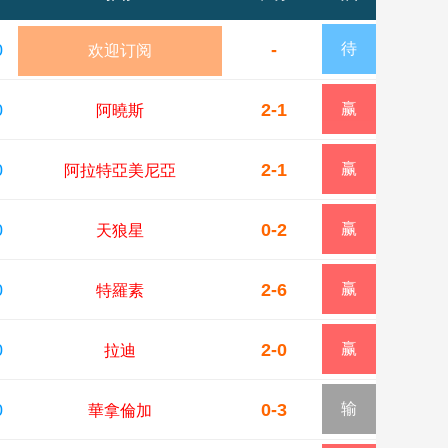
0
-
待
欢迎订阅
0
2-1
赢
阿曉斯
0
2-1
赢
阿拉特亞美尼亞
0
0-2
赢
天狼星
0
2-6
赢
特羅素
0
2-0
赢
拉迪
0
0-3
输
華拿倫加