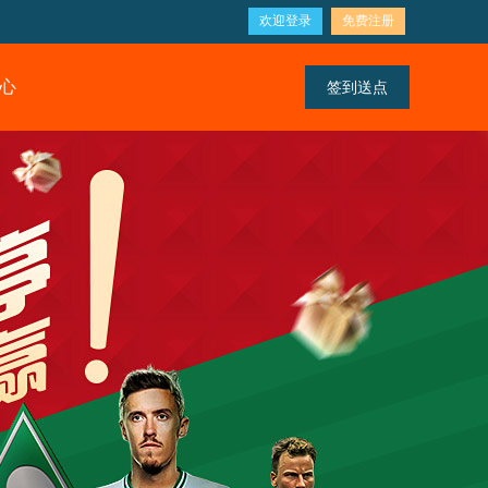
欢迎登录
免费注册
心
签到送点