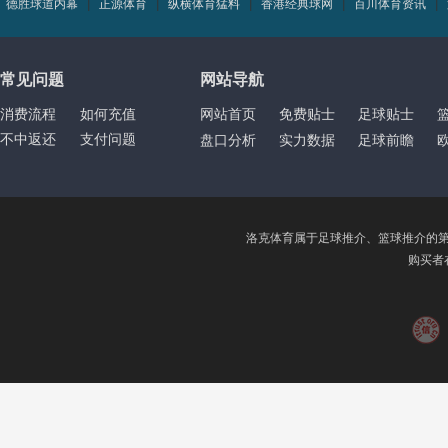
德胜球道内幕
|
正源体育
|
纵横体育猛料
|
香港经典球网
|
百川体育资讯
|
常见问题
网站导航
消费流程
如何充值
网站首页
免费贴士
足球贴士
不中返还
支付问题
盘口分析
实力数据
足球前瞻
洛克体育属于足球推介、篮球推介的
购买者