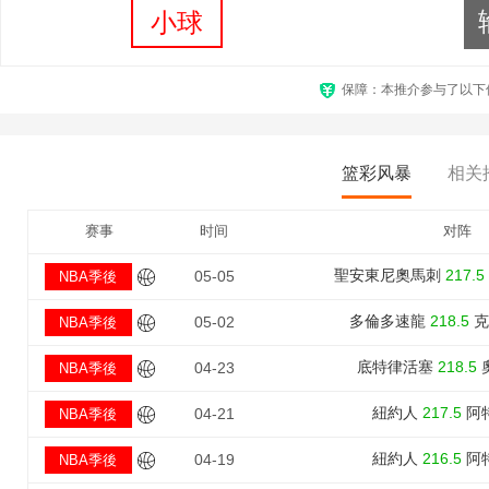
小球
保障：本推介参与了以下
篮彩风暴
相关
赛事
时间
对阵
聖安東尼奧馬刺
217.5
05-05
NBA季後
多倫多速龍
218.5
克
05-02
NBA季後
底特律活塞
218.5
04-23
NBA季後
紐約人
217.5
阿
04-21
NBA季後
紐約人
216.5
阿
04-19
NBA季後