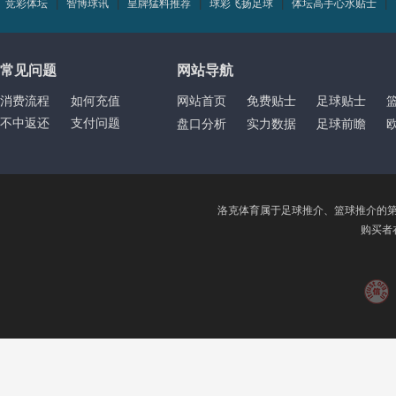
竞彩体坛
|
智博球讯
|
皇牌猛料推荐
|
球彩飞扬足球
|
体坛高手心水贴士
|
常见问题
网站导航
消费流程
如何充值
网站首页
免费贴士
足球贴士
不中返还
支付问题
盘口分析
实力数据
足球前瞻
洛克体育属于足球推介、篮球推介的
购买者