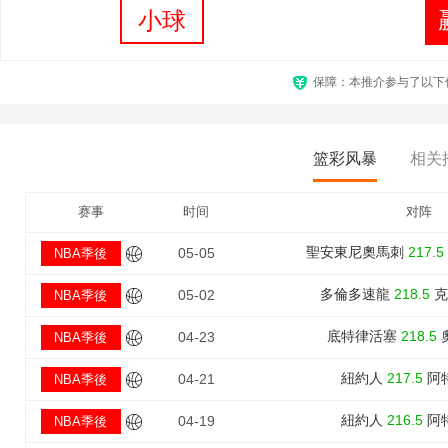
小球
保障：本推介参与了以下
篮彩风暴
相关
赛事
时间
对阵
聖安東尼奧馬刺
217.5
05-05
NBA季後
多倫多速龍
218.5
克
05-02
NBA季後
底特律活塞
218.5
04-23
NBA季後
紐約人
217.5
阿
04-21
NBA季後
紐約人
216.5
阿
04-19
NBA季後