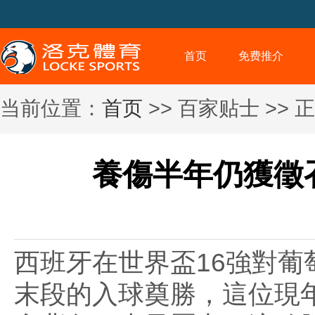
首页
免费推介
当前位置：
首页
>> 百家贴士 >> 
養傷半年仍獲徵
西班牙在世界盃16強對
末段的入球奠勝，這位現