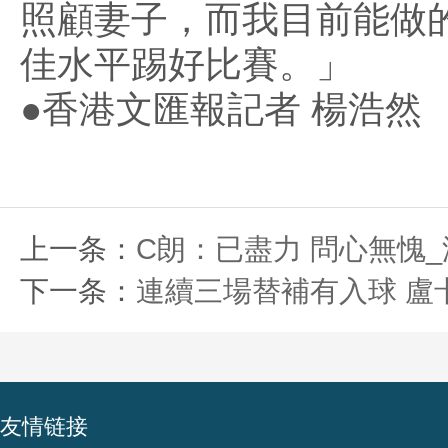
照顧妻子，而我目前能做
佳水平踢好比賽。」
●香港文匯報記者 楊浩然
上一条：
C朗：已盡力 問心無愧
下一条：
連續三場替補有入球 盧
友情链接