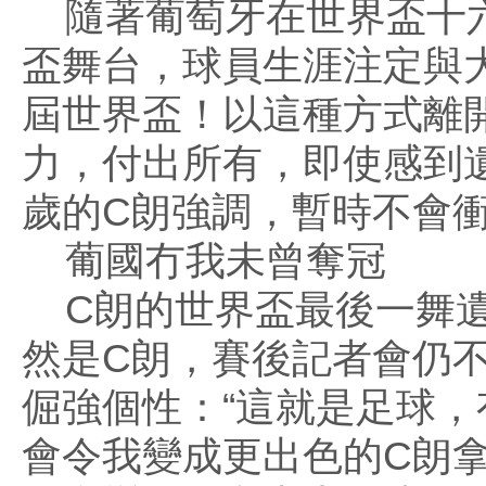
隨著葡萄牙在世界盃十六
盃舞台，球員生涯注定與
屆世界盃！以這種方式離
力，付出所有，即使感到
歲的C朗強調，暫時不會
葡國冇我未曾奪冠
C朗的世界盃最後一舞遺
然是C朗，賽後記者會仍
倔強個性：“這就是足球
會令我變成更出色的C朗