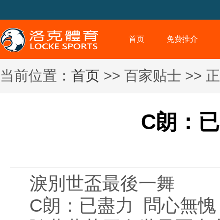
首页
免费推介
当前位置：
首页
>> 百家贴士 >> 
C朗：已
淚別世盃最後一舞
C朗：已盡力 問心無愧