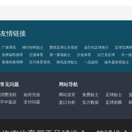
友情链接
广体球讯
|
烽行好料贴士
|
辉煌足球心水竞技
|
金巴伦足球推介
|
足球宝典
皇牌猛料推荐
|
正源体育
|
第一赛场贴士
|
沙龙体育
|
法兰克足球
|
天一波
香港经典球网
|
百川体育资讯
|
财讯足球贴士
|
一品波经
|
迪丰盈体育贴士
常见问题
网站导航
消费流程
如何充值
网站首页
免费贴士
足球贴士
不中返还
支付问题
盘口分析
实力数据
足球前瞻