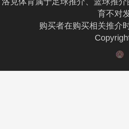
洛克体育属于足球推介、篮球推介
育不对
购买者在购买相关推介
Copyrigh