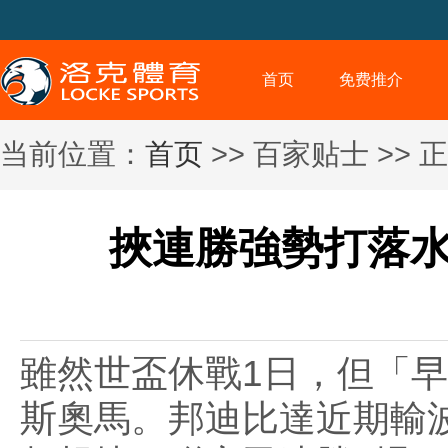
首页
免费推介
当前位置：
首页
>> 百家贴士 >> 
挾連勝強勢打落水
雖然世盃休戰1日，但「
斯奧馬。邦迪比達近期輸