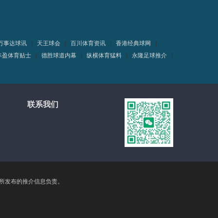
万事达球讯
|
天王球会
|
百川体育资讯
|
香港经典球网
|
丰盈体育贴士
|
德胜球道内幕
|
纵横体育猛料
|
永隆足球推介
|
联系我们
所发布的推介信息负责。