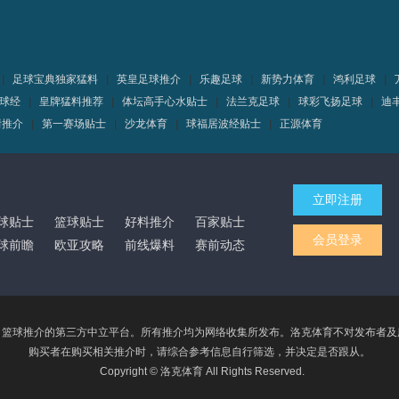
|
足球宝典独家猛料
|
英皇足球推介
|
乐趣足球
|
新势力体育
|
鸿利足球
|
球经
|
皇牌猛料推荐
|
体坛高手心水贴士
|
法兰克足球
|
球彩飞扬足球
|
迪
猜推介
|
第一赛场贴士
|
沙龙体育
|
球福居波经贴士
|
正源体育
立即注册
球贴士
篮球贴士
好料推介
百家贴士
会员登录
球前瞻
欧亚攻略
前线爆料
赛前动态
、篮球推介的第三方中立平台。所有推介均为网络收集所发布。洛克体育不对发布者及
购买者在购买相关推介时，请综合参考信息自行筛选，并决定是否跟从。
Copyright © 洛克体育 All Rights Reserved.