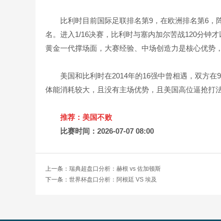
比利时目前国际足联排名第9，在欧洲排名第6，阵容
名。进入1/16决赛，比利时与塞内加尔苦战120分
黄金一代撑场面，大赛经验、中场创造力是核心优势，
美国和比利时在2014年的16强中曾相遇，双方在9
体能消耗较大，且没有主场优势，且美国高位逼抢打
推荐：美国不败
比赛时间：2026-07-07 08:00
上一条：
瑞典超盘口分析：赫根 vs 佐加顿斯
下一条：
世界杯盘口分析：阿根廷 VS 埃及