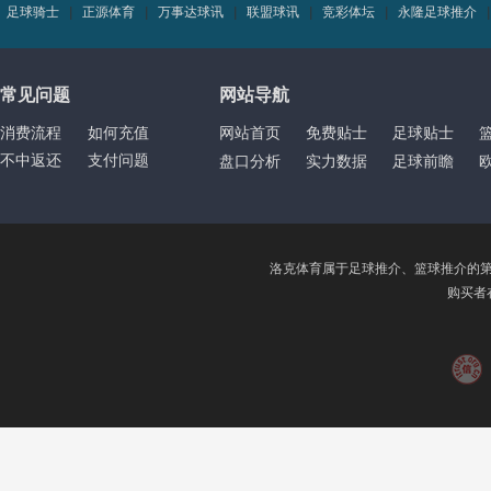
足球骑士
|
正源体育
|
万事达球讯
|
联盟球讯
|
竞彩体坛
|
永隆足球推介
|
常见问题
网站导航
消费流程
如何充值
网站首页
免费贴士
足球贴士
不中返还
支付问题
盘口分析
实力数据
足球前瞻
洛克体育属于足球推介、篮球推介的
购买者