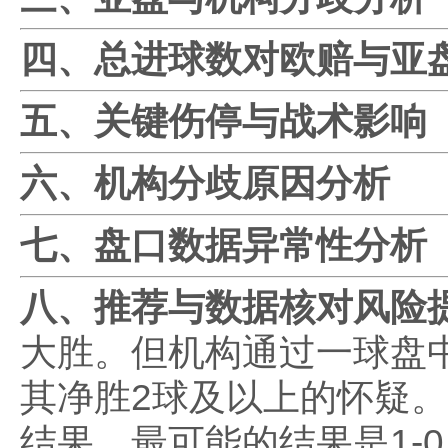
四、总进球数对欧赔与亚
五、关键伤停与战术影响
六、机构分歧原因分析
七、盘口数据异常性分析
八、推荐与数据核对
风险
大胜。但机构通过一球盘
其净胜2球及以上的怀疑
结果。最可能的结果是1-0