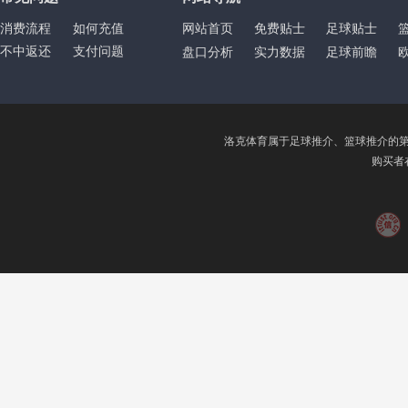
消费流程
如何充值
网站首页
免费贴士
足球贴士
不中返还
支付问题
盘口分析
实力数据
足球前瞻
洛克体育属于足球推介、篮球推介的
购买者