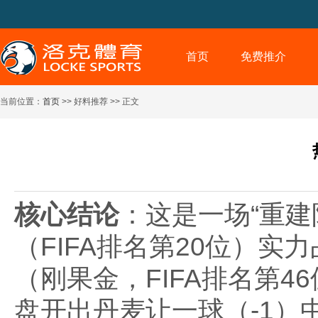
首页
免费推介
当前位置：
首页
>> 好料推荐 >> 正文
核心结论
：这是一场“重建
（FIFA排名第20位）
（刚果金，FIFA排名第
盘开出丹麦让一球（-1）中