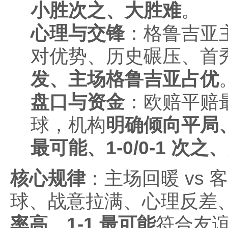
小胜次之、大胜难
。
心理与交锋
：格鲁吉亚主
对优势、历史碾压、首
发、主场格鲁吉亚占优
盘口与资金
：欧赔平赔最
球，机构
明确倾向平局
最可能、1-0/0-1 次之
核心规律
：主场回暖 vs 
球、战意拉满、心理反差
率高、1-1 最可能
符合友