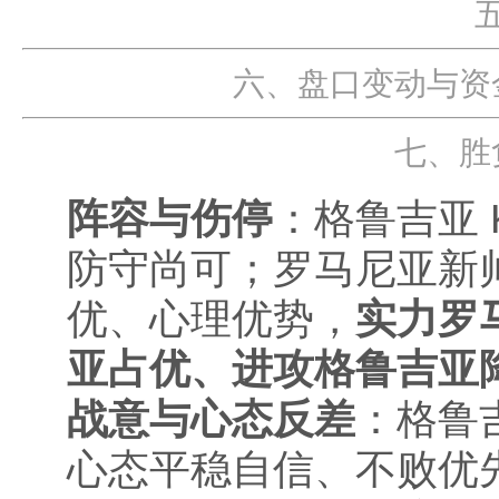
六、盘口变动与资金流
七、胜
阵容与伤停
：格鲁吉亚 
防守尚可；罗马尼亚新帅
优、心理优势，
实力罗
亚占优、进攻格鲁吉亚
战意与心态反差
：格鲁吉
心态平稳自信、不败优先