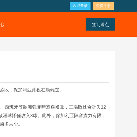
欢迎登录
免费注册
心
签到送点
都落敗，保加利亞此役在劫難逃。
、西班牙等歐洲強隊時遭遇慘敗，三場敗仗合計失12
對歐洲球隊僅攻入3球。此外，保加利亞陣容實力有限，
凶多吉少。