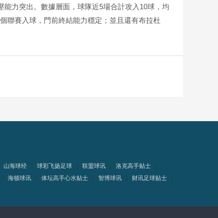
壓能力突出。數據層面，球隊近5場合計攻入10球，均
0個聯賽入球，門前終結能力穩定；並且還有布拉杜
山海球经
|
球彩飞扬足球
|
联盟球讯
|
洛克高手贴士
|
|
海顿球讯
|
体坛高手心水贴士
|
智博球讯
|
财讯足球贴士
|