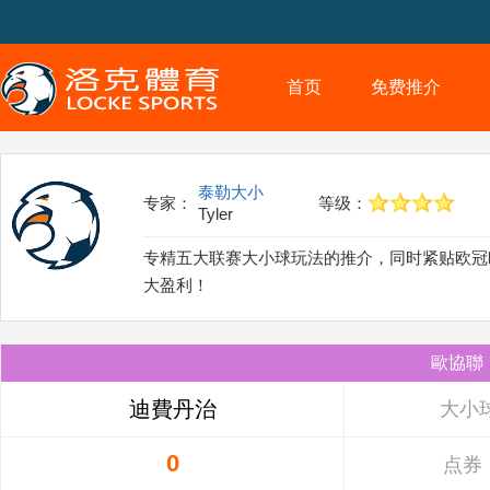
首页
免费推介
泰勒大小
专家：
等级：
Tyler
专精五大联赛大小球玩法的推介，同时紧贴欧冠
大盈利！
歐協聯
迪費丹治
大小
0
点券