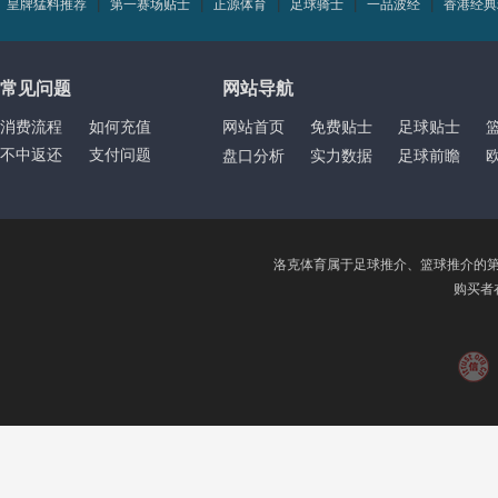
皇牌猛料推荐
|
第一赛场贴士
|
正源体育
|
足球骑士
|
一品波经
|
香港经典
常见问题
网站导航
消费流程
如何充值
网站首页
免费贴士
足球贴士
不中返还
支付问题
盘口分析
实力数据
足球前瞻
洛克体育属于足球推介、篮球推介的
购买者