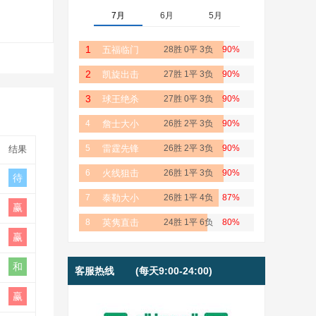
7月
6月
5月
1
五福临门
28
胜
0
平
3
负
90%
2
凯旋出击
27
胜
1
平
3
负
90%
3
球王绝杀
27
胜
0
平
3
负
90%
4
詹士大小
26
胜
2
平
3
负
90%
5
雷霆先锋
26
胜
2
平
3
负
90%
结果
6
火线狙击
26
胜
1
平
3
负
90%
待
7
泰勒大小
26
胜
1
平
4
负
87%
赢
8
英隽直击
24
胜
1
平
6
负
80%
赢
和
客服热线
(每天9:00-24:00)
赢