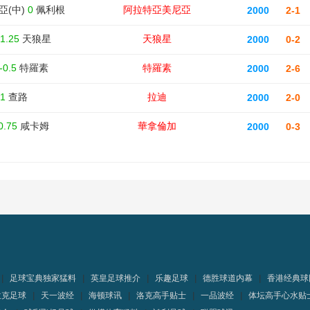
亞(中)
0
佩利根
阿拉特亞美尼亞
2000
2-1
-1.25
天狼星
天狼星
2000
0-2
-0.5
特羅素
特羅素
2000
2-6
1
查路
拉迪
2000
2-0
0.75
咸卡姆
華拿倫加
2000
0-3
|
足球宝典独家猛料
|
英皇足球推介
|
乐趣足球
|
德胜球道内幕
|
香港经典球
兰克足球
|
天一波经
|
海顿球讯
|
洛克高手贴士
|
一品波经
|
体坛高手心水贴