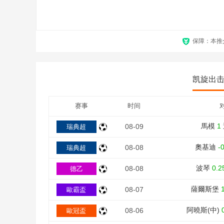
保障：本推
凯旋出
赛事
时间
馬模
1
08-09
瑞典超
奧基迪
-0
08-08
瑞典超
波琴
0.2
08-08
德乙
薩爾斯堡
08-07
歐霸盃
阿曉斯(中)
08-06
歐冠盃