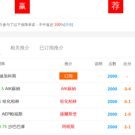
荐
赢
介参与了以下保障承诺：不中返还
100
%[
详情
]
击
相关推介
已订阅推介
对阵
推介
说明
点数
比分
迪加科斯
订阅
2000
-
.5
AIK蘇納
AIK蘇納
2000
3-4
5
哈化柏林
哈化柏林
2000
0-1
1
AEP帕福斯
薩爾斯堡
2000
1-0
0.75
沙巴巴庫
阿曉斯
2000
2-1