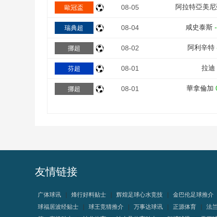
阿拉特亞美尼
08-05
歐冠盃
咸史泰斯
08-04
瑞典超
阿利辛特
08-02
挪超
拉迪
08-01
芬超
華拿倫加
08-01
挪超
友情链接
广体球讯
|
烽行好料贴士
|
辉煌足球心水竞技
|
金巴伦足球推介
球福居波经贴士
|
球王竞猜推介
|
万事达球讯
|
正源体育
|
法