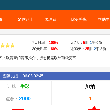
推介
足球贴士
篮球贴士
比分赔率
帮助中
7天胜率：
100%
近7天：
5
胜
1
平
0
负
30天胜率：
89%
近30天：
25
胜
2
平
3
负
五大联赛豪门赛事推介，携您畅赢欧陆顶级赛事！
國際友誼
06-03 02:45
加納
让球：
半球
2000
1
点券：