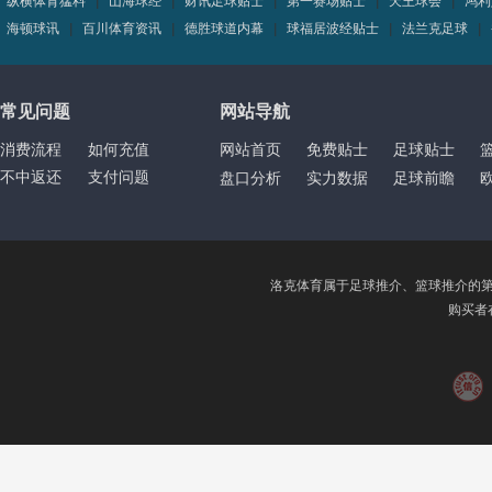
纵横体育猛料
|
山海球经
|
财讯足球贴士
|
第一赛场贴士
|
天王球会
|
鸿利
海顿球讯
|
百川体育资讯
|
德胜球道内幕
|
球福居波经贴士
|
法兰克足球
|
常见问题
网站导航
消费流程
如何充值
网站首页
免费贴士
足球贴士
不中返还
支付问题
盘口分析
实力数据
足球前瞻
洛克体育属于足球推介、篮球推介的
购买者