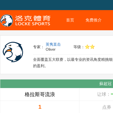
首页
免费推介
英隽直击
专家：
等级：
Oliver
全面覆盖五大联赛，以最专业的资讯角度精挑细
的盈利。
蘇超冠
格拉斯哥流浪
让球：
1
点券