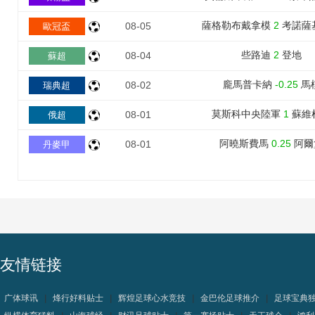
薩格勒布戴拿模
2
考諾薩
08-05
歐冠盃
些路迪
2
登地
08-04
蘇超
龐馬普卡納
-0.25
馬
08-02
瑞典超
莫斯科中央陸軍
1
蘇維
08-01
俄超
阿曉斯費馬
0.25
阿爾
08-01
丹麥甲
友情链接
广体球讯
|
烽行好料贴士
|
辉煌足球心水竞技
|
金巴伦足球推介
|
足球宝典