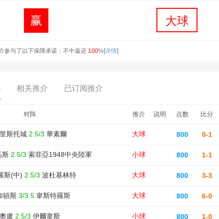
赢
大球
介参与了以下保障承诺：不中返还
100
%[
详情
]
小
相关推介
已订阅推介
对阵
推介
说明
点数
比分
里斯托城
2.5/3
華素爾
大球
800
0-1
高斯
2.5/3
索菲亞1948中央陸軍
小球
800
1-1
羅斯(中)
2.5/3
波杜基林特
大球
800
3-3
加頓斯
3/3.5
韋斯特羅斯
大球
800
6-0
奧盧
2.5/3
伊爾韋斯
小球
800
1-0