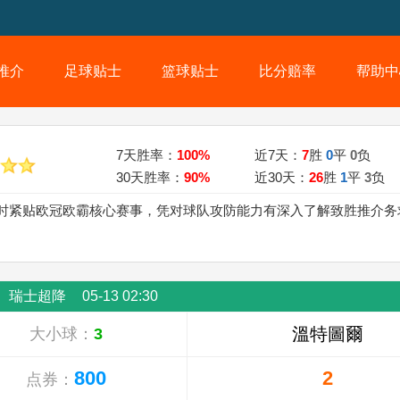
推介
足球贴士
篮球贴士
比分赔率
帮助中
7天胜率：
100%
近7天：
7
胜
0
平
0
负
30天胜率：
90%
近30天：
26
胜
1
平
3
负
时紧贴欧冠欧霸核心赛事，凭对球队攻防能力有深入了解致胜推介务
瑞士超降
05-13 02:30
溫特圖爾
大小球：
3
800
2
点券：