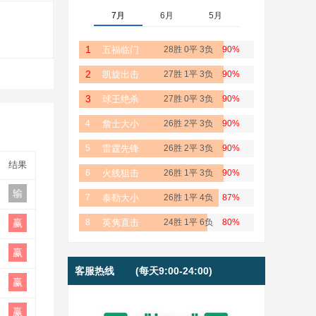
7月
6月
5月
1
五福临门
28
胜
0
平
3
负
90%
2
凯旋出击
27
胜
1
平
3
负
90%
3
球王绝杀
27
胜
0
平
3
负
90%
4
詹士大小
26
胜
2
平
3
负
90%
5
雷霆先锋
26
胜
2
平
3
负
90%
结果
6
火线狙击
26
胜
1
平
3
负
90%
输
7
泰勒大小
26
胜
1
平
4
负
87%
赢
8
英隽直击
24
胜
1
平
6
负
80%
赢
客服热线
(每天9:00-24:00)
赢
赢