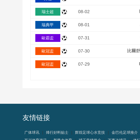
08-02
瑞士超
08-01
瑞典甲
07-31
歐霸盃
比爾舒
07-30
歐冠盃
07-29
歐冠盃
友情链接
广体球讯
|
烽行好料贴士
|
辉煌足球心水竞技
|
金巴伦足球推介