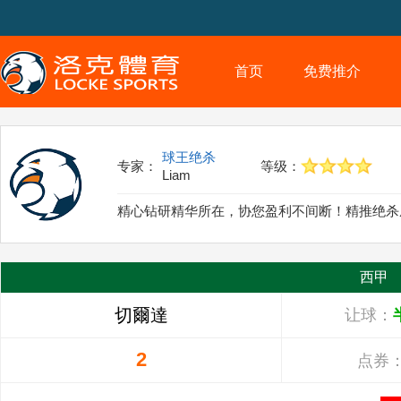
首页
免费推介
球王绝杀
专家：
等级：
Liam
精心钻研精华所在，协您盈利不间断！精推绝杀
西甲
切爾達
让球：
2
点券