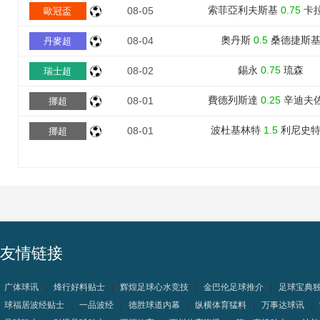
索菲亞利夫斯基
0.75
卡
08-05
歐冠盃
奧丹斯
0.5
桑德捷斯
08-04
丹麥超
錫永
0.75
琉森
08-02
瑞士超
費德列斯達
0.25
辛迪夫
08-01
挪超
波杜基林特
1.5
利尼史
08-01
挪超
友情链接
广体球讯
|
烽行好料贴士
|
辉煌足球心水竞技
|
金巴伦足球推介
|
足球宝典
球福居波经贴士
|
一品波经
|
德胜球道内幕
|
纵横体育猛料
|
万事达球讯
|