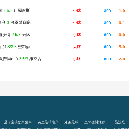
盧
2.5/3
伊爾韋斯
小球
800
1-0
素利
3
洛桑體育隊
小球
800
0-1
迪沃特
2.5/3
諾比
小球
800
0-0
菲加
3/3.5
聖加倫
大球
800
5-0
夏普爾(中)
2.5/3
維京古
小球
800
2-0
|
足球宝典独家猛料
|
英皇足球推介
|
乐趣足球
|
皇牌猛料推荐
|
一品波经
|