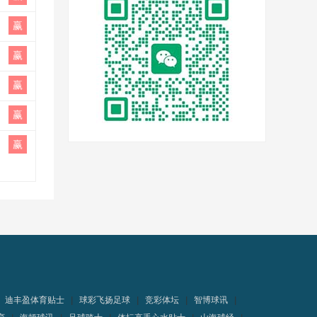
赢
赢
赢
赢
赢
迪丰盈体育贴士
|
球彩飞扬足球
|
竞彩体坛
|
智博球讯
|