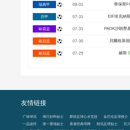
華保斯F
08-01
瑞典甲
EIF埃克納
07-31
芬甲
PAOK沙朗歷
07-31
歐霸盃
貝爾格萊
07-30
歐冠盃
赫斯
0
07-29
歐冠盃
友情链接
广体球讯
|
烽行好料贴士
|
辉煌足球心水竞技
|
金巴伦足球推介
一品波经
|
第一赛场贴士
|
香港经典球网
|
财讯足球贴士
|
百