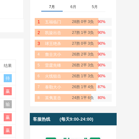
7月
6月
5月
1
五福临门
28
胜
0
平
3
负
90%
2
凯旋出击
27
胜
1
平
3
负
90%
3
球王绝杀
27
胜
0
平
3
负
90%
4
詹士大小
26
胜
2
平
3
负
90%
5
雷霆先锋
26
胜
2
平
3
负
90%
结果
6
火线狙击
26
胜
1
平
3
负
90%
待
7
泰勒大小
26
胜
1
平
4
负
87%
赢
8
英隽直击
24
胜
1
平
6
负
80%
输
赢
客服热线
(每天9:00-24:00)
赢