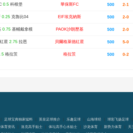
C
0.5
科根堡
華保斯FC
500
2-1
斯
0.25
克魯比04
EIF埃克納斯
500
2-0
基
0.75
基輔戴拿模
PAOK沙朗歷基
500
2-0
德紅星
2.75
拉恩
貝爾格萊德紅星
500
5-0
.5
格拉茨
格拉茨
500
0-2
|
足球宝典独家猛料
|
英皇足球推介
|
乐趣足球
|
山海球经
|
球彩飞扬足球
|
川体育资讯
|
洛克高手贴士
|
体坛高手心水贴士
|
沙龙体育
|
新势力体育
|
天