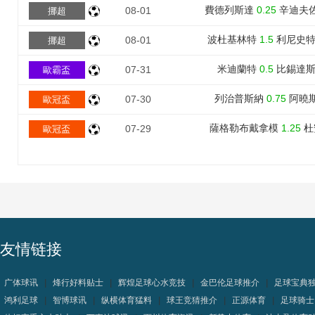
費德列斯達
0.25
辛迪夫
08-01
挪超
波杜基林特
1.5
利尼史
08-01
挪超
米迪蘭特
0.5
比錫達
07-31
歐霸盃
列治普斯納
0.75
阿曉
07-30
歐冠盃
薩格勒布戴拿模
1.25
杜
07-29
歐冠盃
友情链接
广体球讯
|
烽行好料贴士
|
辉煌足球心水竞技
|
金巴伦足球推介
|
足球宝典
鸿利足球
|
智博球讯
|
纵横体育猛料
|
球王竞猜推介
|
正源体育
|
足球骑士