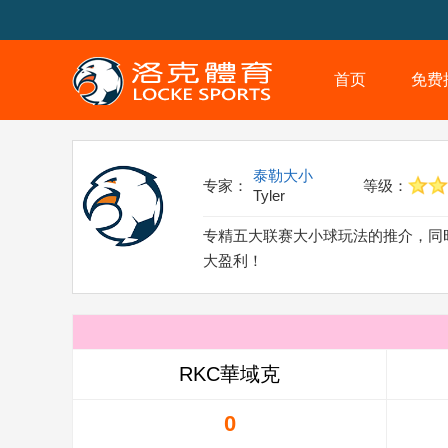
首页
免费
泰勒大小
专家：
等级：
Tyler
专精五大联赛大小球玩法的推介，同
大盈利！
RKC華域克
0