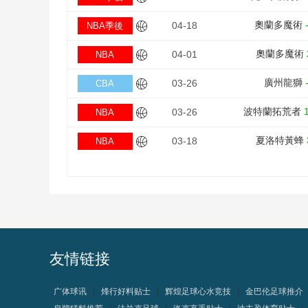
奧蘭多魔術
04-18
NBA季後
奧蘭多魔術
04-01
NBA
廣州龍獅
03-26
CBA
波特蘭拓荒者
03-26
NBA
夏洛特黃蜂
03-18
NBA
友情链接
广体球讯
|
烽行好料贴士
|
辉煌足球心水竞技
|
金巴伦足球推介