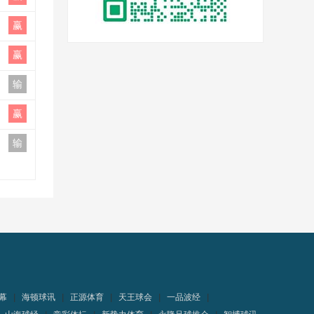
赢
赢
输
赢
输
幕
|
海顿球讯
|
正源体育
|
天王球会
|
一品波经
|