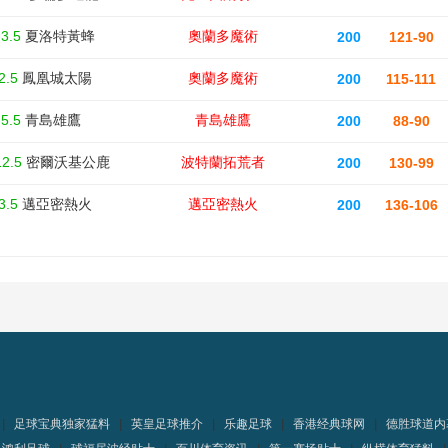
-3.5
夏洛特黃蜂
奧蘭多魔術
200
121-90
2.5
鳳凰城太陽
奧蘭多魔術
200
115-111
-5.5
青島雄鷹
青島雄鷹
200
88-90
12.5
密爾沃基公鹿
波特蘭拓荒者
200
130-99
3.5
邁亞密熱火
邁亞密熱火
200
136-106
|
足球宝典独家猛料
|
英皇足球推介
|
乐趣足球
|
香港经典球网
|
德胜球道内