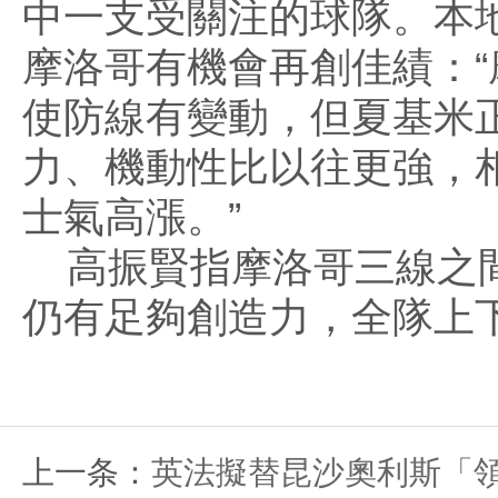
中一支受關注的球隊。本
摩洛哥有機會再創佳績：
使防線有變動，但夏基米
力、機動性比以往更強，
士氣高漲。”
高振賢指摩洛哥三線之間
仍有足夠創造力，全隊上
上一条：
英法擬替昆沙奧利斯「領