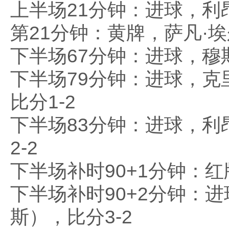
上半场21分钟：进球，利昂
第21分钟：黄牌，萨凡·埃尔
下半场67分钟：进球，穆
下半场79分钟：进球，克
比分1-2
下半场83分钟：进球，利
2-2
下半场补时90+1分钟：红
下半场补时90+2分钟：
斯），比分3-2