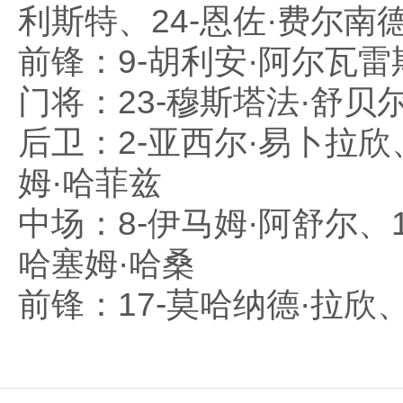
利斯特、24-恩佐·费尔南
前锋：9-胡利安·阿尔瓦雷斯
门将：23-穆斯塔法·舒贝
后卫：2-亚西尔·易卜拉欣、
姆·哈菲兹
中场：8-伊马姆·阿舒尔、1
哈塞姆·哈桑
前锋：17-莫哈纳德·拉欣、