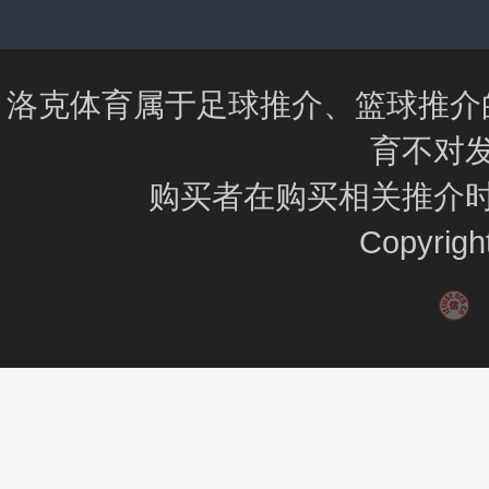
洛克体育属于足球推介、篮球推介
育不对
购买者在购买相关推介
Copyrigh