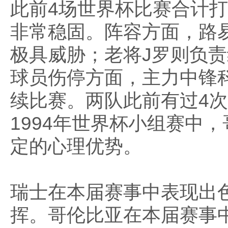
此前4场世界杯比赛合计打
非常稳固。阵容方面，路
极具威胁；老将J罗则负
球员伤停方面，主力中锋
续比赛。两队此前有过4次
1994年世界杯小组赛中
定的心理优势。
瑞士在本届赛事中表现出
挥。哥伦比亚在本届赛事