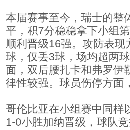
本届赛事至今，瑞士的整
平，积7分稳稳拿下小组第一
顺利晋级16强。攻防表现
球，仅丢3球，场均超两
面，双后腰扎卡和弗罗伊
律性较强。球员伤停方面
哥伦比亚在小组赛中同样以
1-0小胜加纳晋级，球队