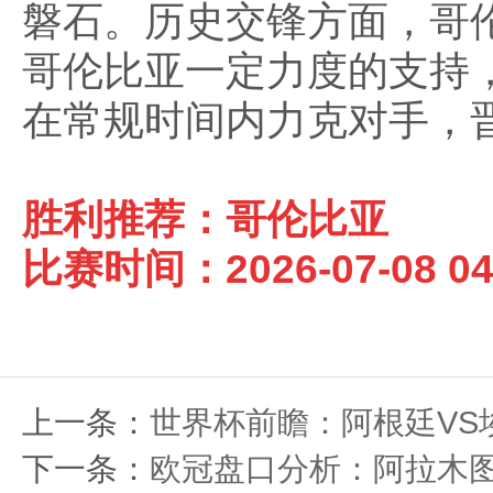
磐石。历史交锋方面，哥
哥伦比亚一定力度的支持
在常规时间内力克对手，
胜利推荐：哥伦比亚
比赛时间：2026-07-08 04
上一条：
世界杯前瞻：阿根廷VS
下一条：
欧冠盘口分析：阿拉木图