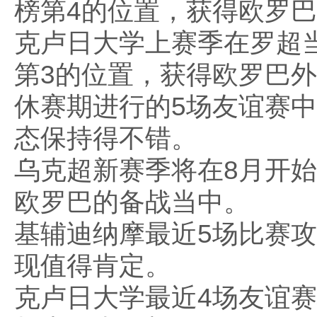
榜第4的位置，获得欧罗
克卢日大学上赛季在罗超当
第3的位置，获得欧罗巴
休赛期进行的5场友谊赛中
态保持得不错。
乌克超新赛季将在8月开
欧罗巴的备战当中。
基辅迪纳摩最近5场比赛攻
现值得肯定。
克卢日大学最近4场友谊赛