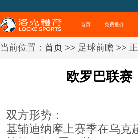
首页
免费推介
当前位置：
首页
>> 足球前瞻 >> 
欧罗巴联赛：
双方形势：
基辅迪纳摩上赛季在乌克超