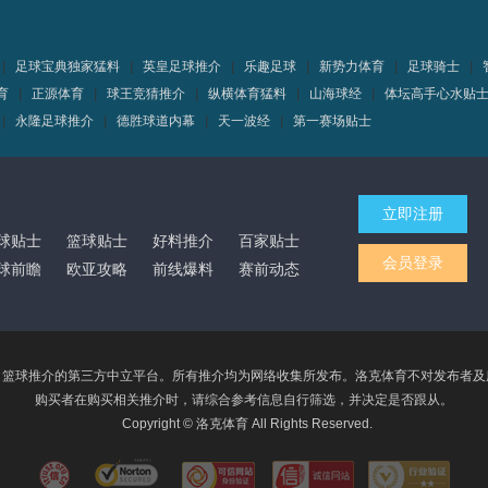
|
足球宝典独家猛料
|
英皇足球推介
|
乐趣足球
|
新势力体育
|
足球骑士
|
育
|
正源体育
|
球王竞猜推介
|
纵横体育猛料
|
山海球经
|
体坛高手心水贴
|
永隆足球推介
|
德胜球道内幕
|
天一波经
|
第一赛场贴士
立即注册
球贴士
篮球贴士
好料推介
百家贴士
会员登录
球前瞻
欧亚攻略
前线爆料
赛前动态
、篮球推介的第三方中立平台。所有推介均为网络收集所发布。洛克体育不对发布者及
购买者在购买相关推介时，请综合参考信息自行筛选，并决定是否跟从。
Copyright © 洛克体育 All Rights Reserved.