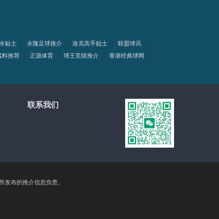
水贴士
|
永隆足球推介
|
洛克高手贴士
|
联盟球讯
|
猛料推荐
|
正源体育
|
球王竞猜推介
|
香港经典球网
|
联系我们
所发布的推介信息负责。