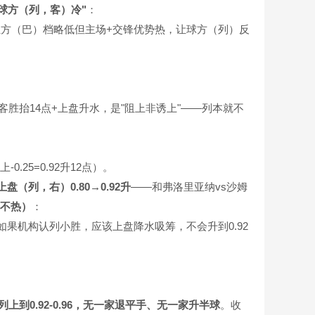
球方（列，客）冷"
：
让方（巴）档略低但主场+交锋优势热，让球方（列）反
但客胜抬14点+上盘升水，是"阻上非诱上"——列本就不
上-0.25=0.92升12点）。
（列，右）0.80→0.92升
——和弗洛里亚纳vs沙姆
就不热）
：
如果机构认列小胜，应该上盘降水吸筹，不会升到0.92
上到0.92-0.96，无一家退平手、无一家升半球
。收