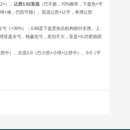
赢2+）。
让胜1.62首选
（巴不败，70%概率，下盘热+平
列穿2球+难，巴防守稳）。双选让胜+让平，单博让胜
亏（<30%）；0.88是下盘受热后机构锁付非诱。上
亚盘全亏、独赢也亏，差别不大，亚盘+0.25更稳因
让胜中）、次选1-0（巴小胜+小球+让胜中）、0-0（平