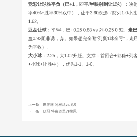
竞彩让球胜平负（巴+1，即平/半映射到让1球）
：映射
率40%+胜率30%双中），让平3.60次选（防列1-
1.62。
亚盘让球
：平/半，巴+0.25 0.88 vs 列-0.25 0.92。
走巴+
盘0.92阻非诱，弃。如果想完全避"列赢1球全亏"，走
为平收）。
大小球
：2.25，大1.02升赶。支撑：首回合+都稳+
+小球+让胜中），优先1-1、1-0。
上一条：
世界杯 阿根廷vs埃及
下一条：
欧冠 特费奥里vs拉恩