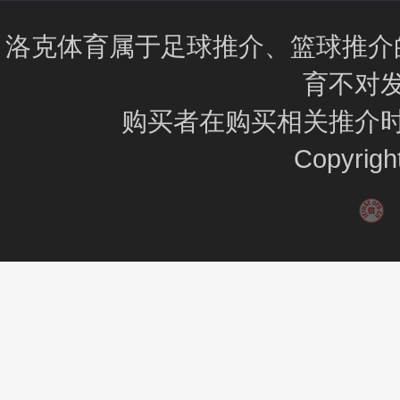
洛克体育属于足球推介、篮球推介
育不对
购买者在购买相关推介
Copyrigh