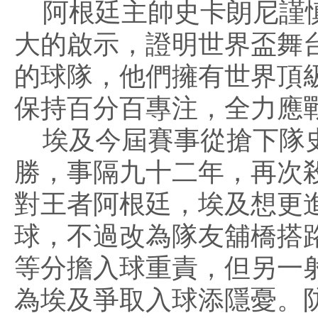
阿根廷主帥史卡朗尼謹慎
大的啟示，證明世界盃舞
的球隊，他們擁有世界頂
保持百分百專注，全力應戰
埃及今屆賽事從搶下隊史
勝，事隔九十二年，再次
對王者阿根廷，埃及想更進
球，不過改為隊友舖橋搭
等分擔入球重責，但另一
為埃及爭取入球添隱憂。