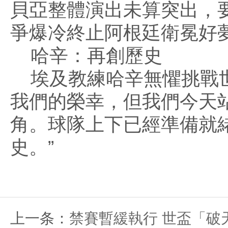
貝亞整體演出未算突出，
爭爆冷終止阿根廷衛冕好
哈辛：再創歷史
埃及教練哈辛無懼挑戰世
我們的榮幸，但我們今天
角。球隊上下已經準備就
史。”
上一条：
禁賽暫緩執行 世盃「破