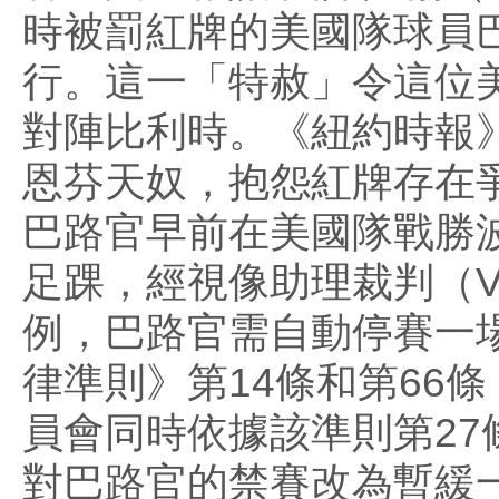
時被罰紅牌的美國隊球員
行。這一「特赦」令這位
對陣比利時。《紐約時報》
恩芬天奴，抱怨紅牌存在
巴路官早前在美國隊戰勝
足踝，經視像助理裁判（
例，巴路官需自動停賽一場
律準則》第14條和第66
員會同時依據該準則第2
對巴路官的禁賽改為暫緩