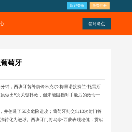
欢迎登录
免费注册
心
签到送点
汰葡萄牙
+1分钟，西班牙替补前锋米克尔·梅里诺接费兰·托雷斯
塔虽做出5次关键扑救，但未能阻挡对手最后的致命一
，并创造了50次危险进攻；葡萄牙则交出10次射门答
法转化为进球。西班牙门将乌奈·西蒙表现稳健，贡献