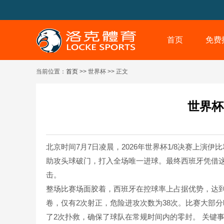
首页
免费
当前位置：
首页
>> 世界杯 >> 正文
世界杯
北京时间7月7日凌晨，2026年世界杯1/8决赛上演
助攻头球破门，打入全场唯一进球。最终西班牙凭借这
击。
整场比赛场面胶着，西班牙在控球率上占据优势，达到5
卷，仅有2次射正，危险进攻次数为38次。比赛大部
了2次扑救，确保了球队在常规时间内的零封。 关键