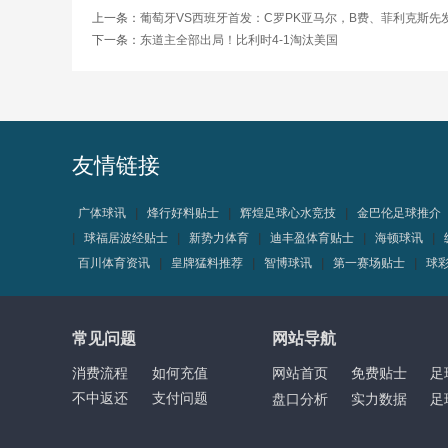
上一条：
葡萄牙VS西班牙首发：C罗PK亚马尔，B费、菲利克斯先
下一条：
东道主全部出局！比利时4-1淘汰美国
友情链接
广体球讯
|
烽行好料贴士
|
辉煌足球心水竞技
|
金巴伦足球推介
|
球福居波经贴士
|
新势力体育
|
迪丰盈体育贴士
|
海顿球讯
|
百川体育资讯
|
皇牌猛料推荐
|
智博球讯
|
第一赛场贴士
|
球
常见问题
网站导航
消费流程
如何充值
网站首页
免费贴士
足
不中返还
支付问题
盘口分析
实力数据
足