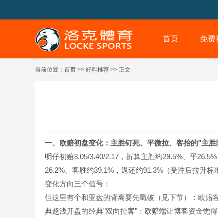
首页
免费
当前位置：
首页
>> 好料推荐 >> 正文
一、欧赔初盘变化：主胜钉死、平微拉、客抬的"主胜
明仔初赔3.05/3.40/2.17，折算主胜约29.5%、平26
26.2%、客胜约39.1%，返还约91.3%（受注后拉升
变化方向三个信号：
但这里有个和亚盘的背离要先戳破（见下节）：欧赔客抬是"
典超浅开盘的经典"双向控客"：欧赔端让博客资金觉得"