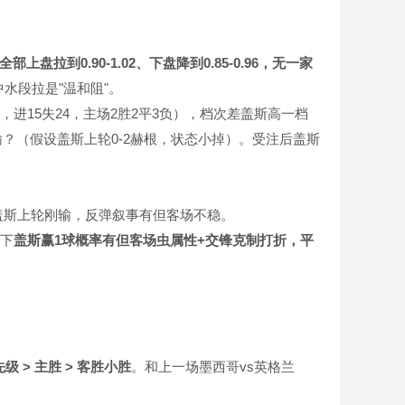
0.90-1.02、下盘降到0.85-0.96，无一家
中水段拉是"温和阻"。
负，进15失24，主场2胜2平3负），档次差盖斯高一档
？（假设盖斯上轮0-2赫根，状态小掉）。受注后盖斯
盖斯上轮刚输，反弹叙事有但客场不稳。
盘下
盖斯赢1球概率有但客场虫属性+交锋克制打折，平
> 主胜 > 客胜小胜
。和上一场墨西哥vs英格兰