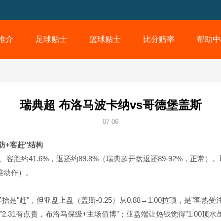
推介
足球贴士
篮球贴士
比分赔率
帮助中
瑞典超 布洛马波卡纳vs哥德堡盖斯
07-06
防+客赶"结构
.5%、客胜约41.6%，返还约89.8%（瑞典超开盘返还89-92%，正常）。即
标准动作）。
赶"，但亚盘上盘（盖斯-0.25）从0.88→1.00拉顶，是"客
2.31有点贵，布洛马保级+主场值博"；亚盘端让热钱觉得"1.00顶