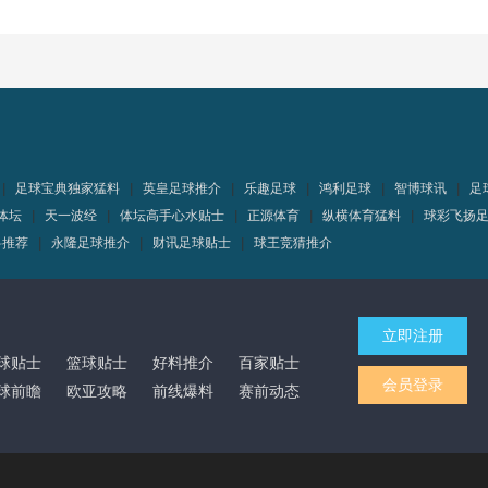
|
足球宝典独家猛料
|
英皇足球推介
|
乐趣足球
|
鸿利足球
|
智博球讯
|
足
体坛
|
天一波经
|
体坛高手心水贴士
|
正源体育
|
纵横体育猛料
|
球彩飞扬
料推荐
|
永隆足球推介
|
财讯足球贴士
|
球王竞猜推介
立即注册
球贴士
篮球贴士
好料推介
百家贴士
会员登录
球前瞻
欧亚攻略
前线爆料
赛前动态