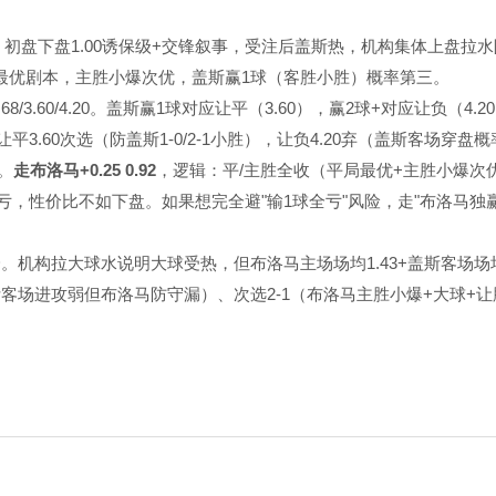
初盘下盘1.00诱保级+交锋叙事，受注后盖斯热，机构集体上盘拉
局最优剧本，主胜小爆次优，盖斯赢1球（客胜小胜）概率第三。
68/3.60/4.20。盖斯赢1球对应让平（3.60），赢2球+对应让负（4
3.60次选（防盖斯1-0/2-1小胜），让负4.20弃（盖斯客场穿
2。
走布洛马+0.25 0.92
，逻辑：平/主胜全收（平局最优+主胜小爆次
全亏，性价比不如下盘。如果想完全避"输1球全亏"风险，走"布洛马独赢3.
→0.92降。机构拉大球水说明大球受热，但布洛马主场场均1.43+盖斯客场
斯客场进攻弱但布洛马防守漏）、次选2-1（布洛马主胜小爆+大球+让