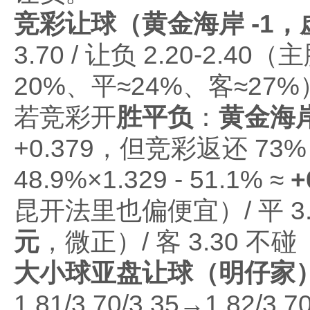
竞彩让球（黄金海岸 -1，
3.70 / 让负 2.20-2.4
20%、平≈24%、客≈27
若竞彩开
胜平负
：
黄金海岸
+0.379，但竞彩返还 73% 下
48.9%×1.329 - 51.1% ≈
+
昆开法里也偏便宜）/ 平 3.70
元
，微正）/ 客 3.30 不碰
大小球
亚盘让球（明仔家
1.81/3.70/3.35→1.82/