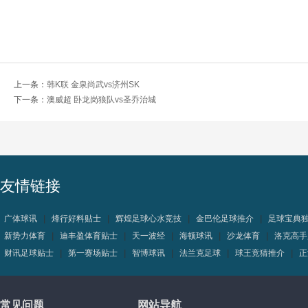
上一条：
韩K联 金泉尚武vs济州SK
下一条：
澳威超 卧龙岗狼队vs圣乔治城
友情链接
广体球讯
|
烽行好料贴士
|
辉煌足球心水竞技
|
金巴伦足球推介
|
足球宝典
新势力体育
|
迪丰盈体育贴士
|
天一波经
|
海顿球讯
|
沙龙体育
|
洛克高手
财讯足球贴士
|
第一赛场贴士
|
智博球讯
|
法兰克足球
|
球王竞猜推介
|
正
常见问题
网站导航