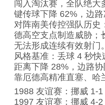
闯入淘汰赛，全队绝大多
键传球下降 62%，边
对阵南美传控强队历史：近 
德高空支点制造威胁；
无法形成连续有效射门
风格基准：丢球 4 秒
距离下降 28%，边路
靠厄德高精准直塞、哈
1988 友谊赛：挪威 1-1
1997 友谊赛：挪威 4-2