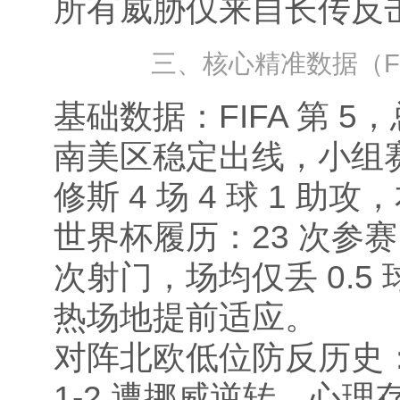
所有威胁仅来自长传反
三、核心精准数据（FI
基础数据：FIFA 第 5，
南美区稳定出线，小组赛场
修斯 4 场 4 球 1 
世界杯履历：23 次参赛
次射门，场均仅丢 0.
热场地提前适应。
对阵北欧低位防反历史：4 
1-2 遭挪威逆转，心