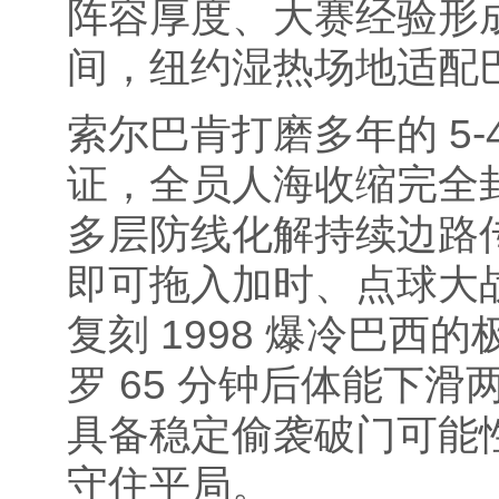
阵容厚度、大赛经验形
间，纽约湿热场地适配
索尔巴肯打磨多年的 5
证，全员人海收缩完全
多层防线化解持续边路
即可拖入加时、点球大
复刻 1998 爆冷巴
罗 65 分钟后体能下
具备稳定偷袭破门可能性
守住平局。