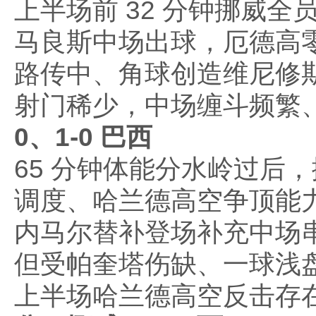
上半场前 32 分钟挪威
马良斯中场出球，厄德高
路传中、角球创造维尼修
射门稀少，中场缠斗频繁
0、1-0 巴西
65 分钟体能分水岭过后
调度、哈兰德高空争顶能
内马尔替补登场补充中场
但受帕奎塔伤缺、一球浅
上半场哈兰德高空反击存