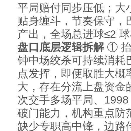
平局赔付同步压低；大小球
贴身缠斗，节奏保守，
产出，全场总进球≤2 
盘口底层逻辑拆解
① 
钟中场绞杀可持续消耗
点发挥，即便取胜大概率
大，存在分流上盘资金的
次交手多场平局、199
破门能力，机构重点防范 1
缺少专职高中锋，边路