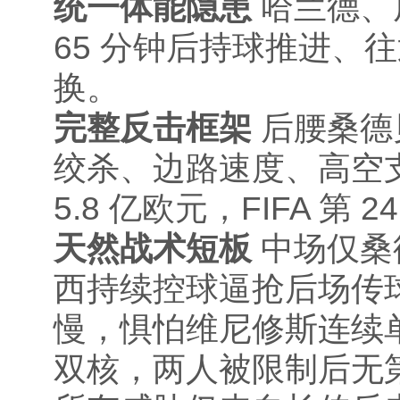
统一体能隐患
哈兰德、
65 分钟后持球推进、
换。
完整反击框架
后腰桑德
绞杀、边路速度、高空支
5.8 亿欧元，FIFA 第 2
天然战术短板
中场仅桑
西持续控球逼抢后场传球
慢，惧怕维尼修斯连续单
双核，两人被限制后无