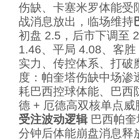
伤缺、卡塞米罗体能受
战消息放出，临场维持
初盘 2.5，后市下调至
1.46、平局 4.08、
实力、传控体系、打破
度：帕奎塔伤缺中场渗透
耗巴西控球体能、巴西
德 + 厄德高双核单点
受注波动逻辑
巴西帕奎
分钟后体能崩盘消息释