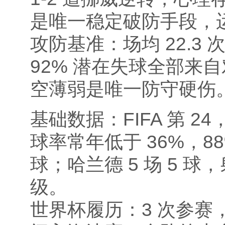
是唯一稳定破防手段，运
攻防基准：场均 22.
92% 潜在失球全部来
空薄弱是唯一防守硬伤
基础数据：FIFA 第 24
球率常年低于 36%，
球；哈兰德 5 场 5 球
级。
世界杯履历：3 次参赛