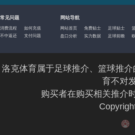
常见问题
网站导航
消费流程
如何充值
网站首页
免费贴士
足球贴士
不中返还
支付问题
盘口分析
实力数据
足球前瞻
洛克体育属于足球推介、篮球推介
育不对
购买者在购买相关推介
Copyrigh