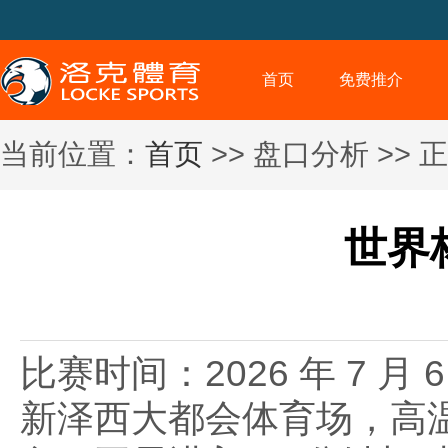
首页
免费推介
当前位置：
首页
>> 盘口分析 >> 
世界
比赛时间：2026 年 7 月
新泽西大都会体育场，高温