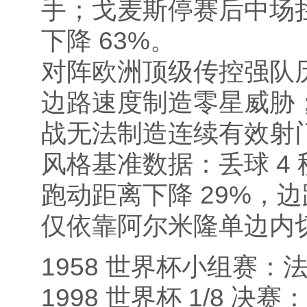
手；戈麦斯停赛后中场拦
下降 63%。
对阵欧洲顶级传控强队历史
边路速度制造零星威胁
战无法制造连续有效射
风格基准数据：丢球 4
跑动距离下降 29%，
仅依靠阿尔米隆单边内
1958 世界杯小组赛：
1998 世界杯 1/8 