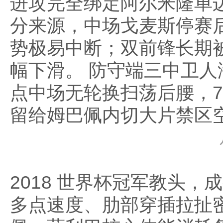
进攻完全绑定阿尔米隆单
分来源，中场戈麦斯停赛
势极易中断；双前锋长期被
幅下滑。 防守端三中卫
点中场无轮换扫荡后腰，7
留给姆巴佩内切大片禁区
2018 世界杯冠军教头，成
多点速度、肋部穿插拉扯