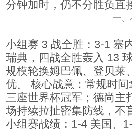
分钟加时，仍不分胜负直
一、
小组赛 3 战全胜：3-1 塞内
瑞典，四战全胜轰入 13 
规模轮换姆巴佩、登贝莱
优。 核心战意：常规时
三座世界杯冠军；德尚主打 4
场持续拉扯密集防线，不
小组赛战绩：1-4 美国、1