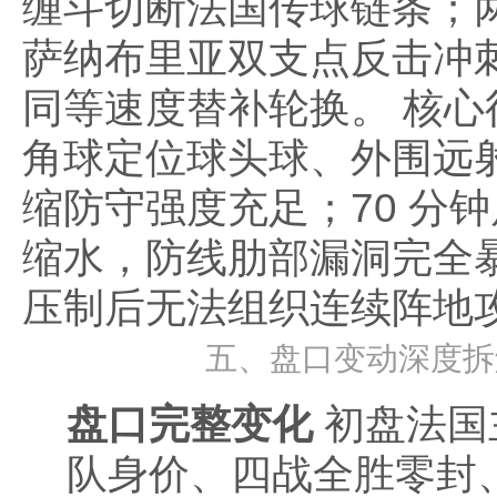
缠斗切断法国传球链条；
萨纳布里亚双支点反击冲刺
同等速度替补轮换。 核
角球定位球头球、外围远射
缩防守强度充足；70 分
缩水，防线肋部漏洞完全
压制后无法组织连续阵地
五、盘口变动深度拆
盘口完整变化
初盘法国
队身价、四战全胜零封