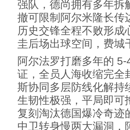
强队，德尚拥有多年拆
撤可限制阿尔米隆长传
历史交锋全程不败形成
圭后场出球空间，费城
阿尔法罗打磨多年的 5
证，全员人海收缩完全
斯协同多层防线化解持续
生韧性极强，平局即可
复刻淘汰德国爆冷奇迹
中卫转身慢两大漏洞，