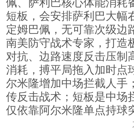
佩、萨利巴核心体能消耗
短板，会安排萨利巴大幅
定姆巴佩，无可靠次级边
南美防守战术专家，打造极
对抗、边路速度反击压制
消耗，搏平局拖入加时点球
尔米隆增加中场拦截人手
传反击战术；短板是中场
仅依靠阿尔米隆单点持球