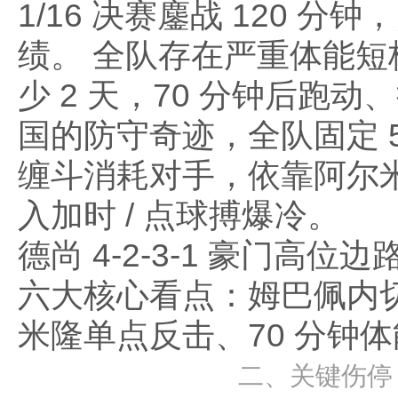
1/16 决赛鏖战 120
绩。 全队存在严重体能短
少 2 天，70 分钟后跑
国的防守奇迹，全队固定 5-
缠斗消耗对手，依靠阿尔
入加时 / 点球搏爆冷。
德尚 4-2-3-1 豪门高位
六大核心看点：姆巴佩内
米隆单点反击、70 分钟
二、关键伤停（