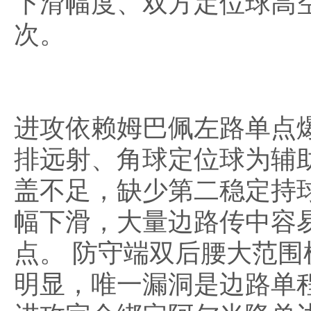
下滑幅度、双方定位球高
次。
进攻依赖姆巴佩左路单点爆
排远射、角球定位球为辅
盖不足，缺少第二稳定持
幅下滑，大量边路传中容
点。 防守端双后腰大范
明显，唯一漏洞是边路单