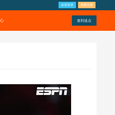
欢迎登录
免费注册
心
签到送点