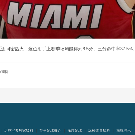
阿密热火，这位射手上赛季场均能得到8.5分、三分命中率37.5%
负期待
|
足球宝典独家猛料
|
英皇足球推介
|
乐趣足球
|
纵横体育猛料
|
海顿球讯
|