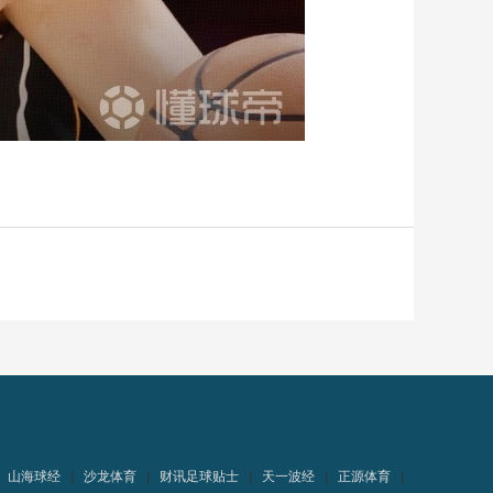
。
山海球经
|
沙龙体育
|
财讯足球贴士
|
天一波经
|
正源体育
|