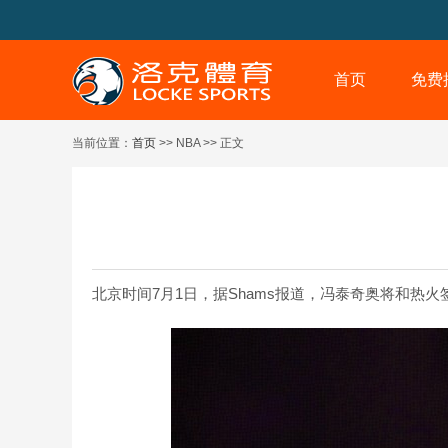
首页
免费
当前位置：
首页
>> NBA >> 正文
北京时间7月1日，据Shams报道，冯泰奇奥将和热火