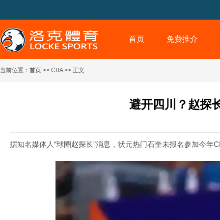
首页
免费推介
当前位置：
首页
>> CBA >> 正文
避开四川？赵探
据知名媒体人“球圈赵探长”消息，状元热门石奎未报名参加今年C