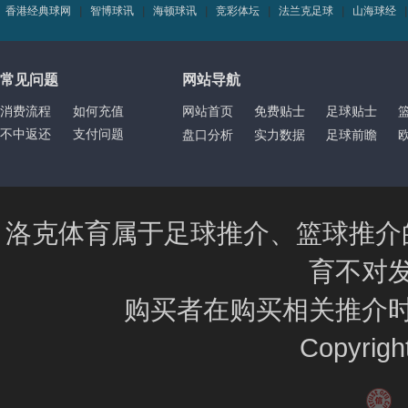
香港经典球网
|
智博球讯
|
海顿球讯
|
竞彩体坛
|
法兰克足球
|
山海球经
|
常见问题
网站导航
消费流程
如何充值
网站首页
免费贴士
足球贴士
不中返还
支付问题
盘口分析
实力数据
足球前瞻
洛克体育属于足球推介、篮球推介
育不对
购买者在购买相关推介
Copyrigh