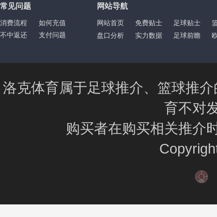
常见问题
网站导航
消费流程
如何充值
网站首页
免费贴士
足球贴士
不中返还
支付问题
盘口分析
实力数据
足球前瞻
洛克体育属于足球推介、篮球推介
育不对
购买者在购买相关推介
Copyrigh